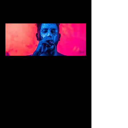
Regresar
NUESTROS
SERVICIOS
IBEEM PERÚ es una empresa
especializada en ofrecer publicidad
corporativa a empresas de alto poder.
Nuestros servicios incluyen
merchandising, imprenta, piezas
gráficas, textil publicitario, y más. Nos