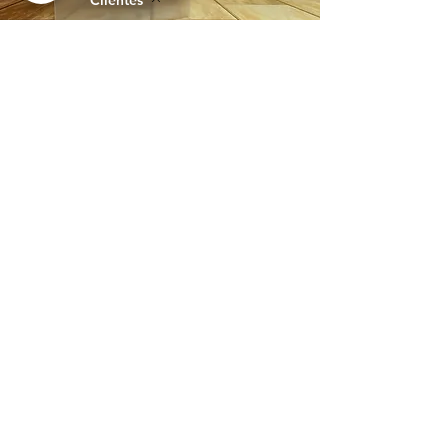
Clientes
IBEEM PERÚ es una empresa líder con más
de una década de experiencia especializada en
servicios de merchandising, imprenta, piezas
gráficas e instalaciones exclusivamente para
empresas corporativas en Perú.
NUESTRA DIFERENCIA
Somos una empresa que se destaca
por ofrecer soluciones de publicidad
corporativa exclusivamente a
empresas corporativas y de alto