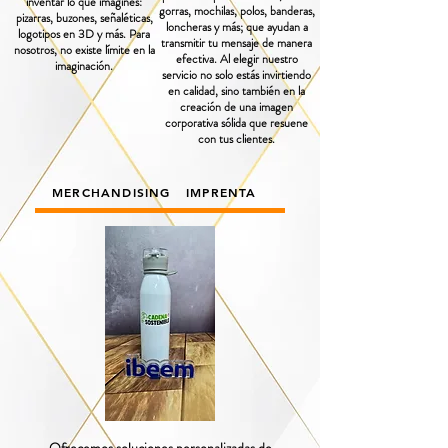
inventar lo que imagines:
gorras, mochilas, polos, banderas,
pizarras, buzones, señaléticas,
loncheras y más; que ayudan a
logotipos en 3D y más. Para
transmitir tu mensaje de manera
nosotros, no existe límite en la
efectiva. Al elegir nuestro
imaginación.
servicio no solo estás invirtiendo
en calidad, sino también en la
creación de una imagen
corporativa sólida que resuene
con tus clientes.
MERCHANDISING
IMPRENTA